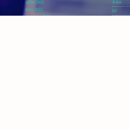
juillet 2022
A lire
mars 2022
DJ
septembre 2021
Electronic
avril 2021
Featured
août 2020
KIF MUS
mai 2020
kif News
janvier 2017
mai 2016
KIFFE N
kifreunion
Music
Post forma
Video stori
SEARCH
CONTA