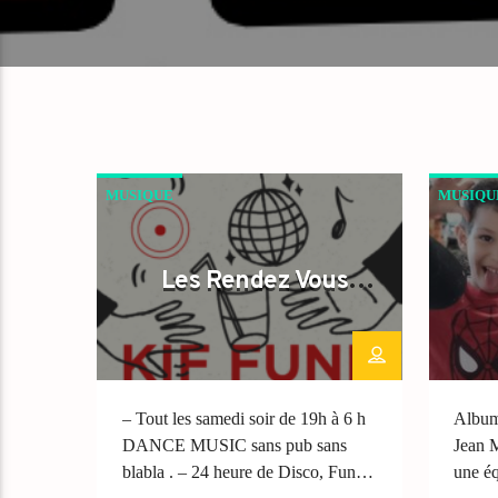
MUSIQUE
MUSIQU
Les Rendez Vous
weekend .
– Tout les samedi soir de 19h à 6 h
Album
DANCE MUSIC sans pub sans
Jean M
blabla . – 24 heure de Disco, Funk,
une é