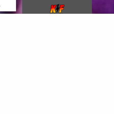
GE
ARTICLES RÉCENTS
PODCAST DU DIMANCHE APRES MIDI .
Nouveauté Frédérick Arno l’album Un Ailleurs
sans Frontière.
Kiffer : Abba : cinq choses que vous ignorez –