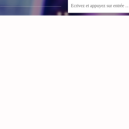
 music
BIENVENUE SUR NOTRE PA
IC
OS PUNCHS
VOS REPORTAGES VIDÉO
t
es
Lecteur
vidéo
CTS
00:00
06:38