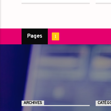
tout les dimanches de 7 h a 7 le
lundi sans pub sans blabla
https://fb.watch/rmojABZS5h/
Pages
1
ARCHIVES
CATÉG