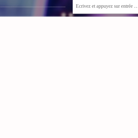
 music
BIENVENUE SUR NOTRE PA
IC
OS PUNCHS
VOS REPORTAGES VIDÉO
t
es
Lecteur
vidéo
CTS
00:00
06:38