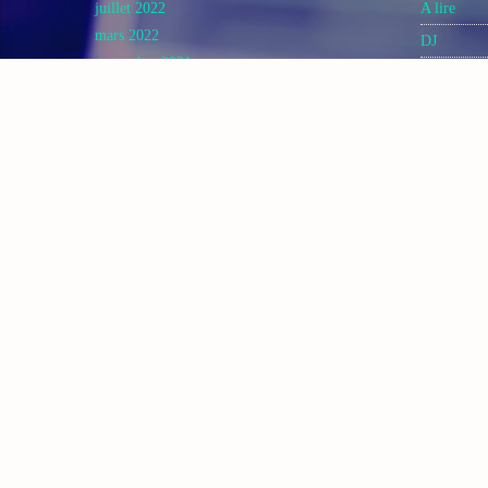
juillet 2022
A lire
mars 2022
DJ
septembre 2021
Electronic
avril 2021
Featured
août 2020
KIF MUS
mai 2020
kif News
janvier 2017
mai 2016
KIFFE N
kifreunion
Music
Post forma
Video stori
SEARCH
CONTA