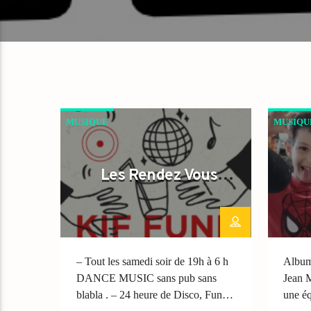
MUSIQUE
MUSIQU
Les Rendez Vous
weekend .
– Tout les samedi soir de 19h à 6 h
Album
DANCE MUSIC sans pub sans
Jean M
blabla . – 24 heure de Disco, Funk,
une é