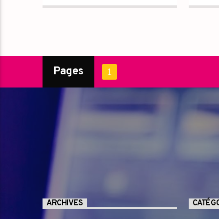
tout les dimanches de 7 h a 7 le
lundi sans pub sans blabla
https://fb.watch/rmojABZS5h/
Pages
1
ARCHIVES
CATÉG