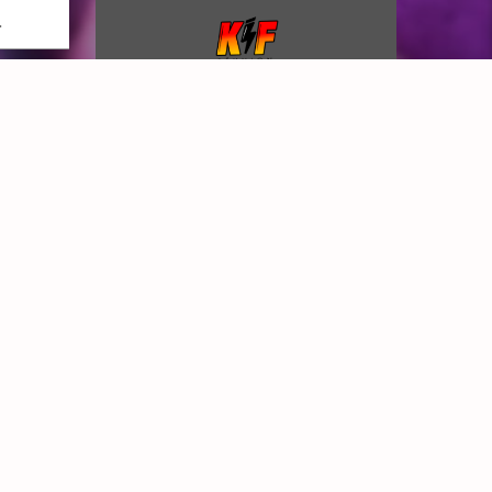
GE
ARTICLES RÉCENTS
PODCAST DU DIMANCHE APRES MIDI .
Nouveauté Frédérick Arno l’album Un Ailleurs
sans Frontière.
Kiffer : Abba : cinq choses que vous ignorez –