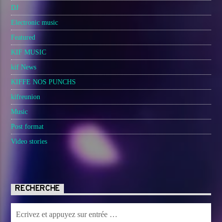
DJ
Electronic music
Featured
KIF MUSIC
kif News
KIFFE NOS PUNCHS
kifreunion
Music
Post format
Video stories
RECHERCHE