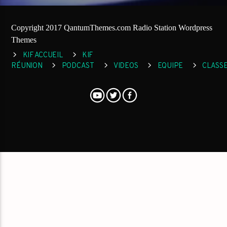
Copyright 2017 QantumThemes.com Radio Station Wordpress
Themes
KIF ACCUEIL
KIF
RÉUNION
PODCAST
VIDEOS
EQUIPE
CLASS