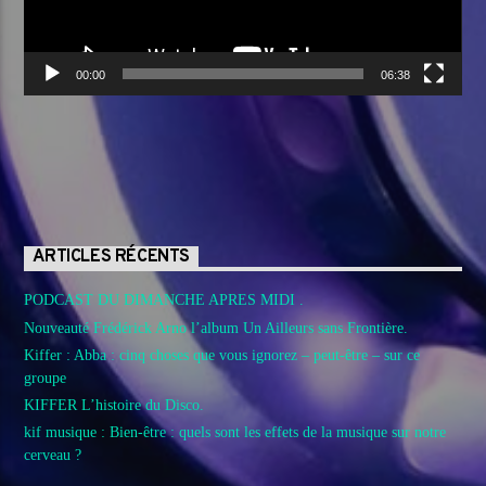
00:00
06:38
ARTICLES RÉCENTS
PODCAST DU DIMANCHE APRES MIDI .
Nouveauté Frédérick Arno l’album Un Ailleurs sans Frontière.
Kiffer : Abba : cinq choses que vous ignorez – peut-être – sur ce
groupe
KIFFER L’histoire du Disco.
kif musique : Bien-être : quels sont les effets de la musique sur notre
cerveau ?