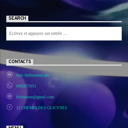
SEARCH
CONTACTS
http://kifreunion.net
0692873951
kifreunion@gmail.com
12 CHEMIN DES GLICYNES