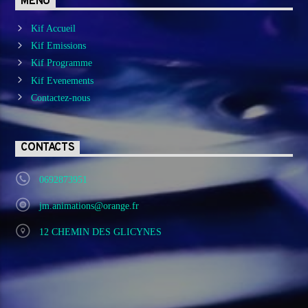
MENU
Kif Accueil
Kif Emissions
Kif Programme
Kif Evenements
Contactez-nous
CONTACTS
0692873951
jm.animations@orange.fr
12 CHEMIN DES GLICYNES