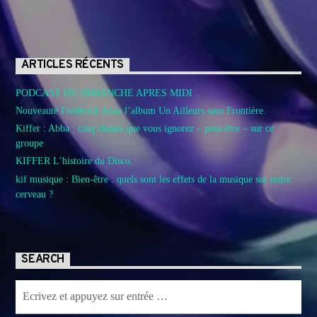
ARTICLES RÉCENTS
PODCAST DU DIMANCHE APRES MIDI .
Nouveauté Frédérick Arno l’album Un Ailleurs sans Frontière.
Kiffer : Abba : cinq choses que vous ignorez – peut-être – sur ce
groupe
KIFFER L’histoire du Disco.
kif musique : Bien-être : quels sont les effets de la musique sur notre
cerveau ?
SEARCH