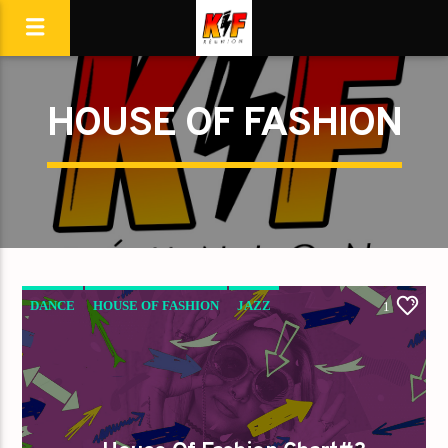
HOUSE OF FASHION
DANCE
HOUSE OF FASHION
JAZZ
1
LOVE MUSIC
SPRING CHART