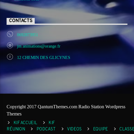
CONTACTS
0692873951
jm.animations@orange.fr
12 CHEMIN DES GLICYNES
Copyright 2017 QantumThemes.com Radio Station Wordpress
Themes
KIF ACCUEIL
KIF
RÉUNION
PODCAST
VIDEOS
EQUIPE
CLASS