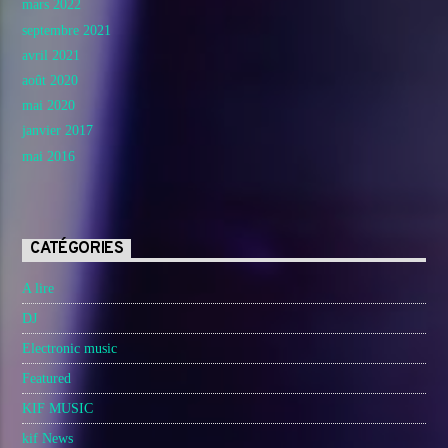
mars 2022
septembre 2021
avril 2021
août 2020
mai 2020
janvier 2017
mai 2016
CATÉGORIES
A lire
DJ
Electronic music
Featured
KIF MUSIC
kif News