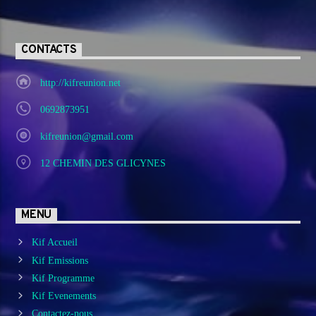
CONTACTS
http://kifreunion.net
0692873951
kifreunion@gmail.com
12 CHEMIN DES GLICYNES
MENU
Kif Accueil
Kif Emissions
Kif Programme
Kif Evenements
Contactez-nous