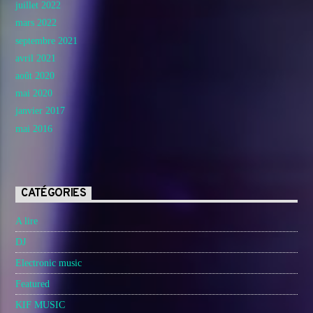
juillet 2022
mars 2022
septembre 2021
avril 2021
août 2020
mai 2020
janvier 2017
mai 2016
CATÉGORIES
A lire
DJ
Electronic music
Featured
KIF MUSIC