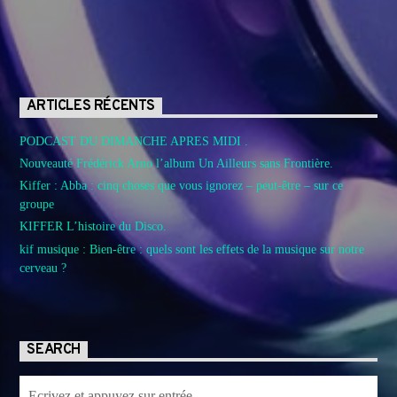
ARTICLES RÉCENTS
PODCAST DU DIMANCHE APRES MIDI .
Nouveauté Frédérick Arno l’album Un Ailleurs sans Frontière.
Kiffer : Abba : cinq choses que vous ignorez – peut-être – sur ce
groupe
KIFFER L’histoire du Disco.
kif musique : Bien-être : quels sont les effets de la musique sur notre
cerveau ?
SEARCH