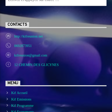
CONTACTS
http://kifreunion.net
0692873951
kifreunion@gmail.com
12 CHEMIN DES GLICYNES
MENU
Kif Accueil
Kif Emissions
Kif Programme
Kif Evenements