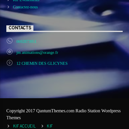
Contactez-nous
CONTACTS
0692873951
jm.animations@orange.fr
12 CHEMIN DES GLICYNES
Copyright 2017 QantumThemes.com Radio Station Wordpress
Themes
KIF ACCUEIL
KIF