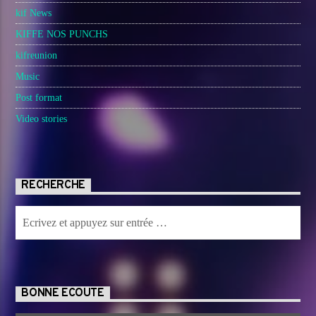
kif News
KIFFE NOS PUNCHS
kifreunion
Music
Post format
Video stories
RECHERCHE
BONNE ECOUTE