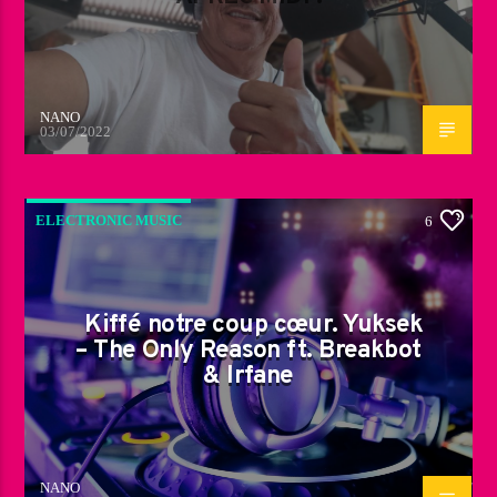
NANO
03/07/2022
ELECTRONIC MUSIC
6
Kiffé notre coup cœur. Yuksek
– The Only Reason ft. Breakbot
& Irfane
NANO