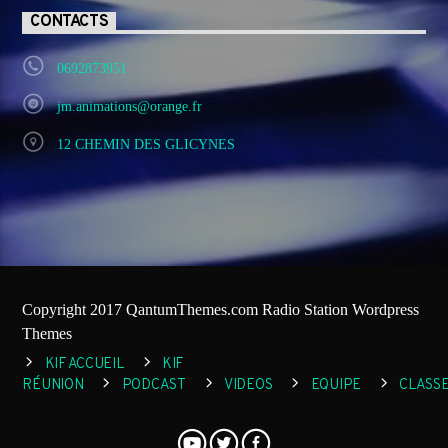
CONTACTS
0692873951
jm.animations@orange.fr
12 CHEMIN DES GLICYNES
Copyright 2017 QantumThemes.com Radio Station Wordpress
Themes
KIF ACCUEIL
KIF
RÉUNION
PODCAST
VIDEOS
EQUIPE
CLASS