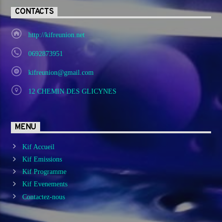
CONTACTS
http://kifreunion.net
0692873951
kifreunion@gmail.com
12 CHEMIN DES GLICYNES
MENU
Kif Accueil
Kif Emissions
Kif Programme
Kif Evenements
Contactez-nous