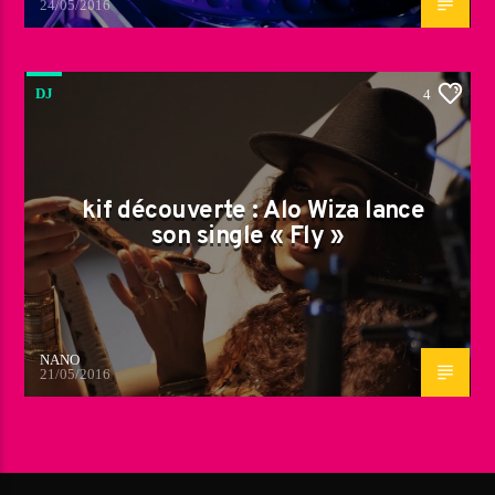
24/05/2016
DJ
4
kif découverte : Alo Wiza lance
son single « Fly »
NANO
21/05/2016