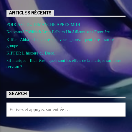
ARTICLES RÉCENTS
PODCAST DU DIMANCHE APRES MIDI .
Nouveauté Frédérick Arno l’album Un Ailleurs sans Frontière.
Kiffer : Abba : cinq choses que vous ignorez – peut-être – sur ce
groupe
KIFFER L’histoire du Disco.
kif musique : Bien-être : quels sont les effets de la musique sur notre
cerveau ?
SEARCH