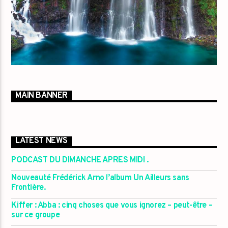
MAIN BANNER
LATEST NEWS
PODCAST DU DIMANCHE APRES MIDI .
Nouveauté Frédérick Arno l’album Un Ailleurs sans
Frontière.
Kiffer : Abba : cinq choses que vous ignorez – peut-être –
sur ce groupe