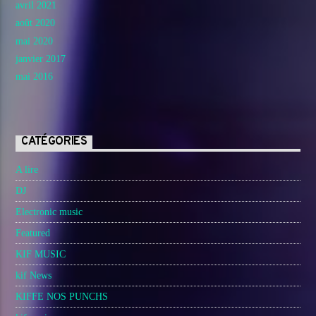
avril 2021
août 2020
mai 2020
janvier 2017
mai 2016
CATÉGORIES
A lire
DJ
Electronic music
Featured
KIF MUSIC
kif News
KIFFE NOS PUNCHS