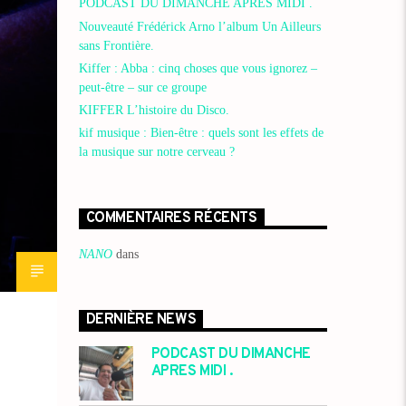
PODCAST DU DIMANCHE APRES MIDI .
Nouveauté Frédérick Arno l’album Un Ailleurs
sans Frontière.
Kiffer : Abba : cinq choses que vous ignorez –
peut-être – sur ce groupe
KIFFER L’histoire du Disco.
kif musique : Bien-être : quels sont les effets de
la musique sur notre cerveau ?
COMMENTAIRES RÉCENTS
NANO
dans
DERNIÈRE NEWS
PODCAST DU DIMANCHE
APRES MIDI .