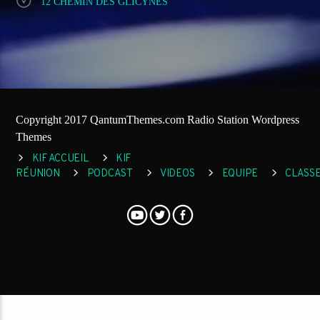
12 CHEMIN DES GLICYNES
Copyright 2017 QantumThemes.com Radio Station Wordpress
Themes
KIF ACCUEIL
KIF
RÉUNION
PODCAST
VIDEOS
EQUIPE
CLASS