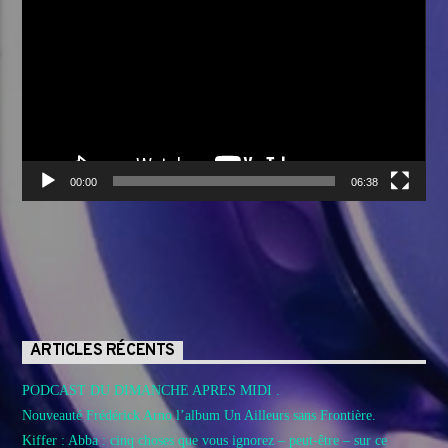
vidéo
00:00
06:38
ARTICLES RÉCENTS
PODCAST DU DIMANCHE APRES MIDI .
Nouveauté Frédérick Arno l’album Un Ailleurs sans Frontière.
Kiffer : Abba : cinq choses que vous ignorez – peut-être – sur ce