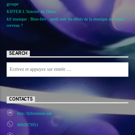
groupe
KIFFER L’histoire du Disco.
kif musique : Bien-être : quels sont les effets de la musique sur notre
cerveau ?
SEARCH
CONTACTS
http://kifreunion.net
0692873951