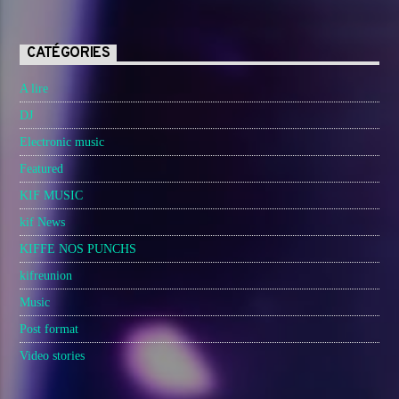
CATÉGORIES
A lire
DJ
Electronic music
Featured
KIF MUSIC
kif News
KIFFE NOS PUNCHS
kifreunion
Music
Post format
Video stories