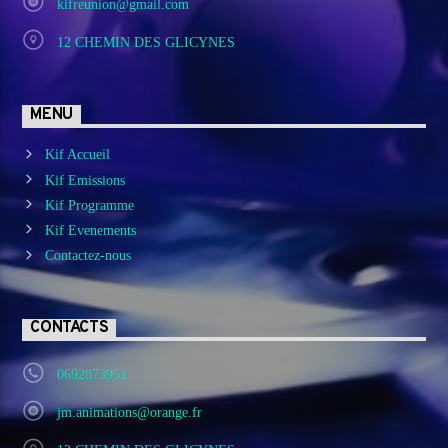
kifreunion@gmail.com
12 CHEMIN DES GLICYNES
MENU
Kif Accueil
Kif Emissions
Kif Programme
Kif Evenements
Contactez-nous
CONTACTS
0692873951
jm.animations@orange.fr