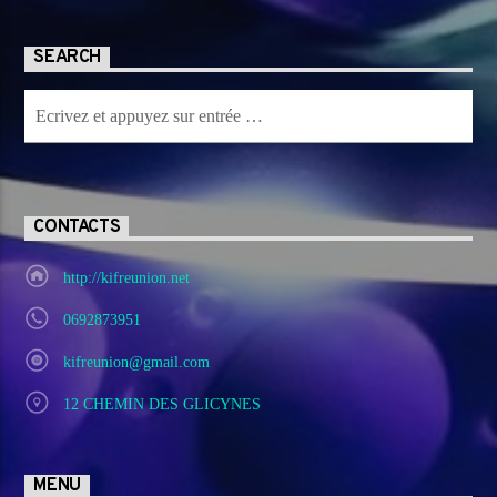
SEARCH
CONTACTS
http://kifreunion.net
0692873951
kifreunion@gmail.com
12 CHEMIN DES GLICYNES
MENU