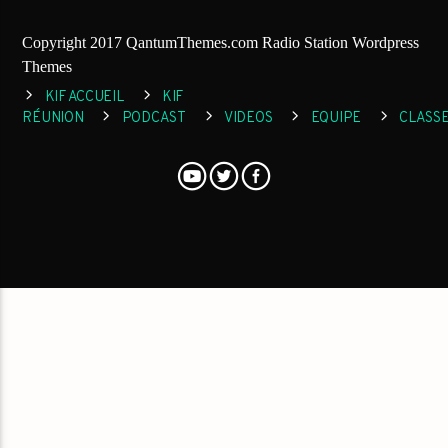
Copyright 2017 QantumThemes.com Radio Station Wordpress
Themes
KIF ACCUEIL
KIF
RÉUNION
PODCAST
VIDEOS
EQUIPE
CLASS