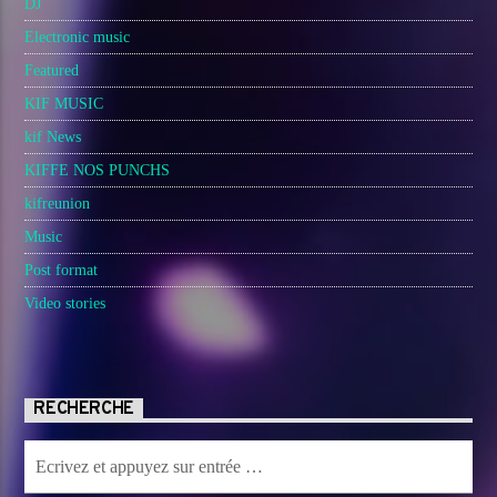
DJ
Electronic music
Featured
KIF MUSIC
kif News
KIFFE NOS PUNCHS
kifreunion
Music
Post format
Video stories
RECHERCHE