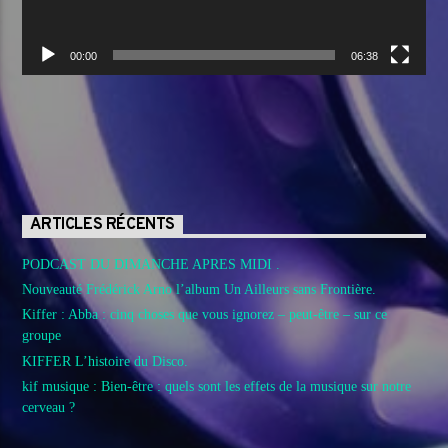
00:00
06:38
ARTICLES RÉCENTS
PODCAST DU DIMANCHE APRES MIDI .
Nouveauté Frédérick Arno l’album Un Ailleurs sans Frontière.
Kiffer : Abba : cinq choses que vous ignorez – peut-être – sur ce
groupe
KIFFER L’histoire du Disco.
kif musique : Bien-être : quels sont les effets de la musique sur notre
cerveau ?