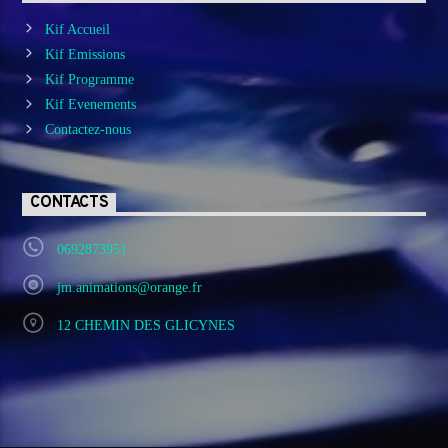
Kif Accueil
Kif Emissions
Kif Programme
Kif Evenements
Contactez-nous
CONTACTS
0692873951
jm.animations@orange.fr
12 CHEMIN DES GLICYNES