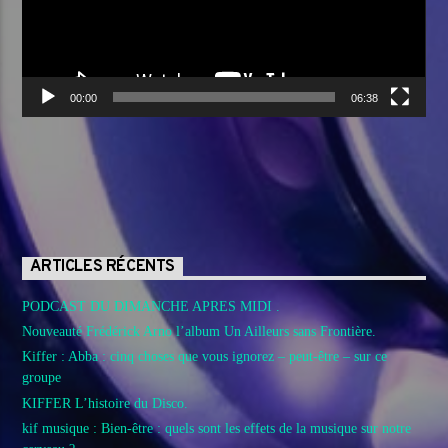
00:00
06:38
ARTICLES RÉCENTS
PODCAST DU DIMANCHE APRES MIDI .
Nouveauté Frédérick Arno l’album Un Ailleurs sans Frontière.
Kiffer : Abba : cinq choses que vous ignorez – peut-être – sur ce
groupe
KIFFER L’histoire du Disco.
kif musique : Bien-être : quels sont les effets de la musique sur notre