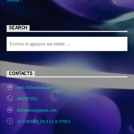
cerveau ?
SEARCH
CONTACTS
http://kifreunion.net
0692873951
kifreunion@gmail.com
12 CHEMIN DES GLICYNES