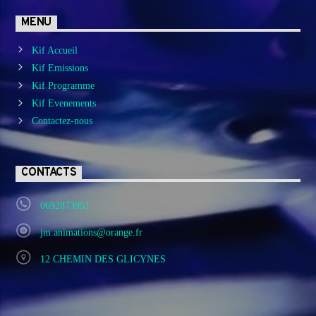
MENU
Kif Accueil
Kif Emissions
Kif Programme
Kif Evenements
Contactez-nous
CONTACTS
0692873951
jm.animations@orange.fr
12 CHEMIN DES GLICYNES