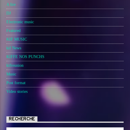
A lire
DJ
Electronic music
Featured
KIF MUSIC
kif News
KIFFE NOS PUNCHS
kifreunion
Music
Post format
Video stories
RECHERCHE