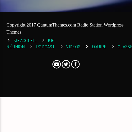
Copyright 2017 QantumThemes.com Radio Station Wordpress
Themes
KIF ACCUEIL
KIF
RÉUNION
PODCAST
VIDEOS
EQUIPE
CLASS