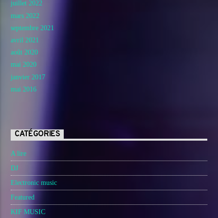
juillet 2022
mars 2022
septembre 2021
avril 2021
août 2020
mai 2020
janvier 2017
mai 2016
CATÉGORIES
A lire
DJ
Electronic music
Featured
KIF MUSIC