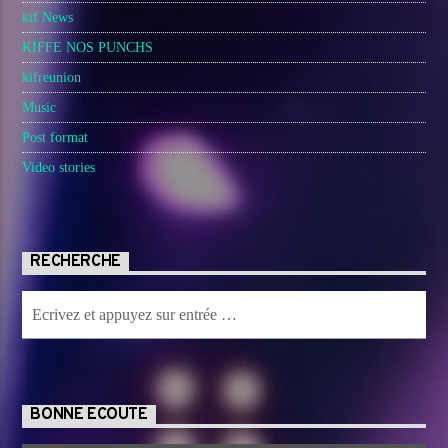
kif News
KIFFE NOS PUNCHS
kifreunion
Music
Post format
Video stories
RECHERCHE
BONNE ECOUTE