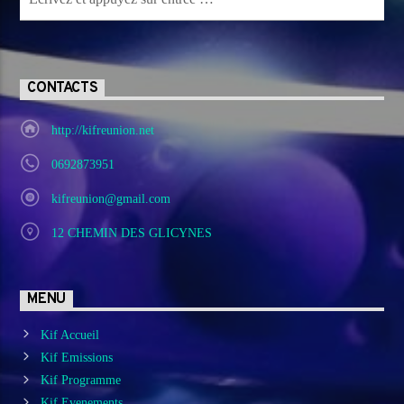
CONTACTS
http://kifreunion.net
0692873951
kifreunion@gmail.com
12 CHEMIN DES GLICYNES
MENU
Kif Accueil
Kif Emissions
Kif Programme
Kif Evenements