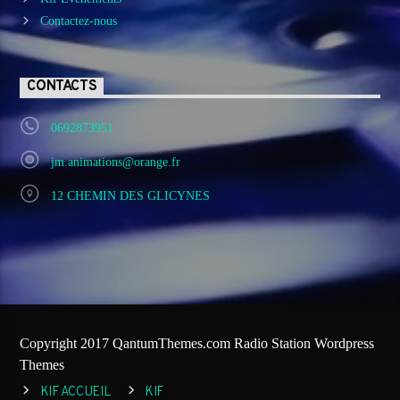
Contactez-nous
CONTACTS
0692873951
jm.animations@orange.fr
12 CHEMIN DES GLICYNES
Copyright 2017 QantumThemes.com Radio Station Wordpress
Themes
KIF ACCUEIL
KIF