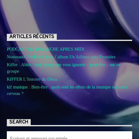
ARTICLES RÉCENTS
PODCAST DU DIMANCHE APRES MIDI .
Nouveauté Frédérick Arno l’album Un Ailleurs sans Frontière.
Kiffer : Abba : cinq choses que vous ignorez – peut-être – sur ce
groupe
KIFFER L’histoire du Disco.
kif musique : Bien-être : quels sont les effets de la musique sur notre
cerveau ?
SEARCH