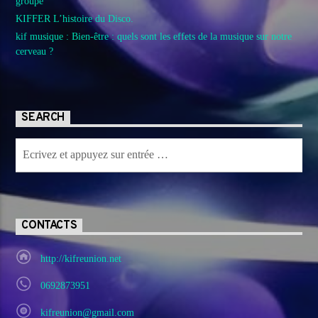
groupe
KIFFER L’histoire du Disco.
kif musique : Bien-être : quels sont les effets de la musique sur notre
cerveau ?
SEARCH
CONTACTS
http://kifreunion.net
0692873951
kifreunion@gmail.com