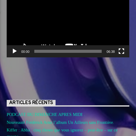
00:00
06:38
ARTICLES RÉCENTS
PODCAST DU DIMANCHE APRES MIDI .
Nouveauté Frédérick Arno l’album Un Ailleurs sans Frontière.
Kiffer : Abba : cinq choses que vous ignorez – peut-être – sur ce