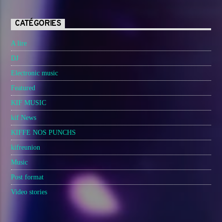
CATÉGORIES
A lire
DJ
Electronic music
Featured
KIF MUSIC
kif News
KIFFE NOS PUNCHS
kifreunion
Music
Post format
Video stories