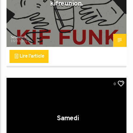
kifreunion.
Sébastien
16/03/2024
Lire l'article
0
Samedi