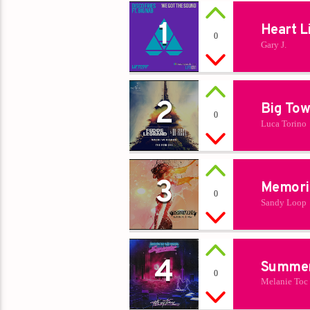
1
Heart L
0
Gary J.
2
Big Tow
0
Luca Torino
3
Memori
0
Sandy Loop
4
Summer
0
Melanie Toc