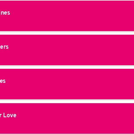
ines
ers
es
 Love