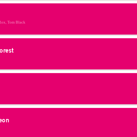
Rox, Tom Black
orest
eon