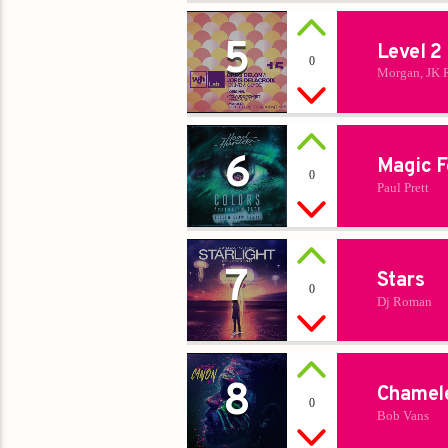
5
Level 2
0
Morgan, JK 
6
Magic F
0
Paul Prett
7
Stars
0
Dj Roman
8
Chamel
0
Bob Vans