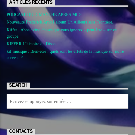
ARTICLES RÉCENTS
PODCAST DU DIMANCHE APRES MIDI .
Nouveauté Frédérick Arno l’album Un Ailleurs sans Frontière.
Kiffer : Abba : cinq choses que vous ignorez – peut-être – sur ce
groupe
KIFFER L’histoire du Disco.
kif musique : Bien-être : quels sont les effets de la musique sur notre
cerveau ?
SEARCH
CONTACTS