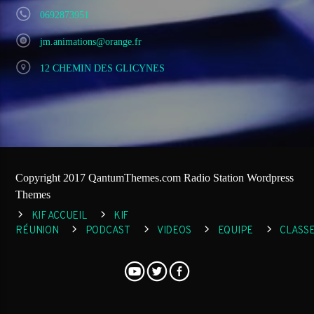
0692873951
jm.animations@orange.fr
12 CHEMIN DES GLICYNES
Copyright 2017 QantumThemes.com Radio Station Wordpress
Themes
KIF ACCUEIL
KIF
RÉUNION
PODCAST
VIDEOS
EQUIPE
CLASS