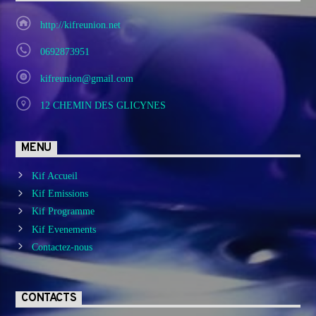
http://kifreunion.net
0692873951
kifreunion@gmail.com
12 CHEMIN DES GLICYNES
MENU
Kif Accueil
Kif Emissions
Kif Programme
Kif Evenements
Contactez-nous
CONTACTS