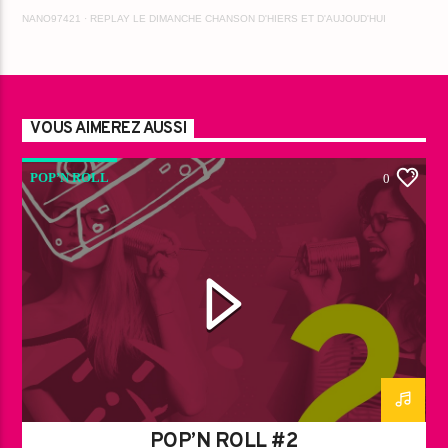
NANO97421
·
REPLAY LE DIMANCHE CHANSON D'HIERS ET D'AUJOUD'HUI
VOUS AIMEREZ AUSSI
POP’N ROLL
0
POP’N ROLL #2