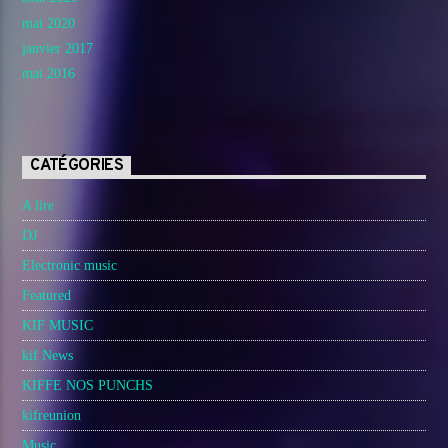
mai 2020
janvier 2017
mai 2016
CATÉGORIES
A lire
DJ
Electronic music
Featured
KIF MUSIC
kif News
KIFFE NOS PUNCHS
kifreunion
Music