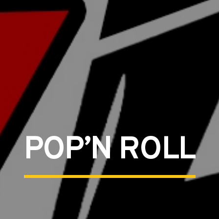
POP’N ROLL