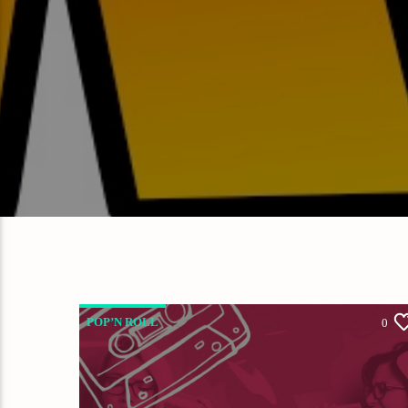
POP’N ROLL
0