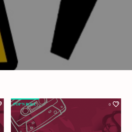
POP’N ROLL
0