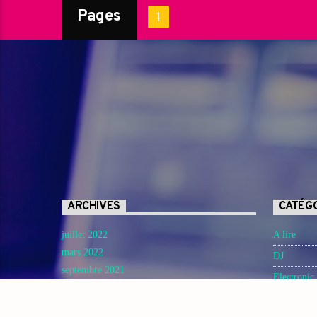
Pages
1
ARCHIVES
CATÉG
juillet 2022
A lire
mars 2022
DJ
septembre 2021
Electronic
avril 2021
Featured
août 2020