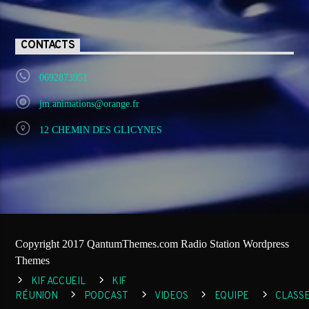
CONTACTS
0692873951
jm.animations@orange.fr
12 CHEMIN DES GLICYNES
Copyright 2017 QantumThemes.com Radio Station Wordpress
Themes
KIF ACCUEIL
KIF
RÉUNION
PODCAST
VIDEOS
EQUIPE
CLASS