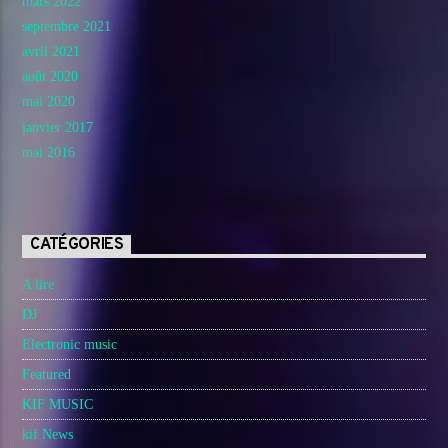
mars 2022
septembre 2021
avril 2021
août 2020
mai 2020
janvier 2017
mai 2016
CATÉGORIES
A lire
DJ
Electronic music
Featured
KIF MUSIC
kif News