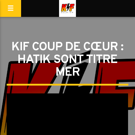
KIF COUP DE CŒUR :
HATIK SONT TITRE
MER