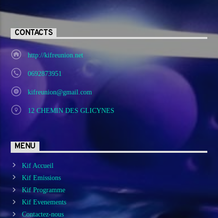
CONTACTS
http://kifreunion.net
0692873951
kifreunion@gmail.com
12 CHEMIN DES GLICYNES
MENU
Kif Accueil
Kif Emissions
Kif Programme
Kif Evenements
Contactez-nous