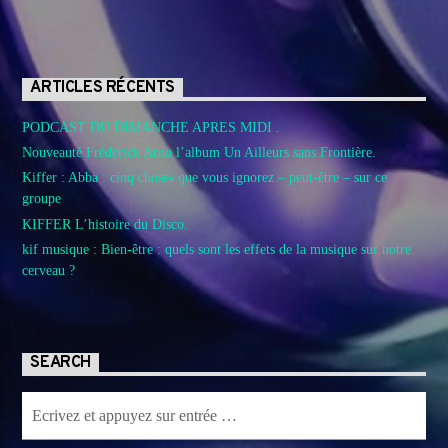
ARTICLES RÉCENTS
PODCAST DU DIMANCHE APRES MIDI .
Nouveauté Frédérick Arno l’album Un Ailleurs sans Frontière.
Kiffer : Abba : cinq choses que vous ignorez – peut-être – sur ce
groupe
KIFFER L’histoire du Disco.
kif musique : Bien-être : quels sont les effets de la musique sur notre
cerveau ?
SEARCH