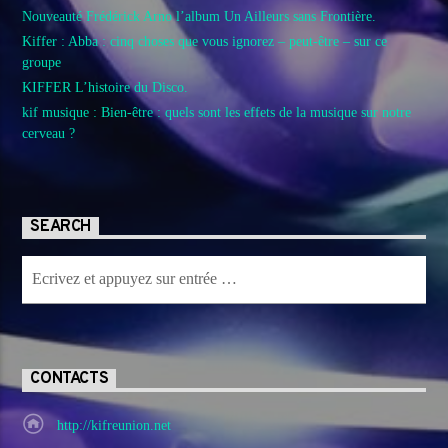
Nouveauté Frédérick Arno l’album Un Ailleurs sans Frontière.
Kiffer : Abba : cinq choses que vous ignorez – peut-être – sur ce
groupe
KIFFER L’histoire du Disco.
kif musique : Bien-être : quels sont les effets de la musique sur notre
cerveau ?
SEARCH
CONTACTS
http://kifreunion.net