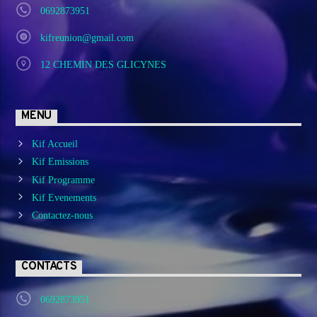
0692873951
kifreunion@gmail.com
12 CHEMIN DES GLICYNES
MENU
Kif Accueil
Kif Emissions
Kif Programme
Kif Evenements
Contactez-nous
CONTACTS
0692873951