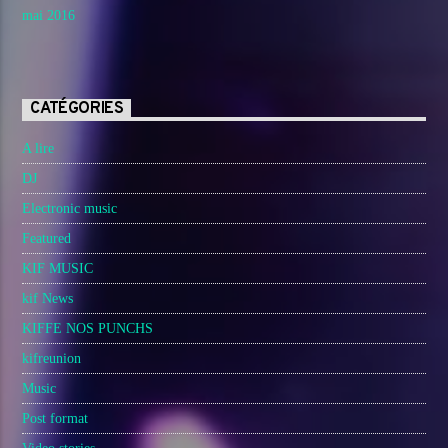
mai 2016
CATÉGORIES
A lire
DJ
Electronic music
Featured
KIF MUSIC
kif News
KIFFE NOS PUNCHS
kifreunion
Music
Post format