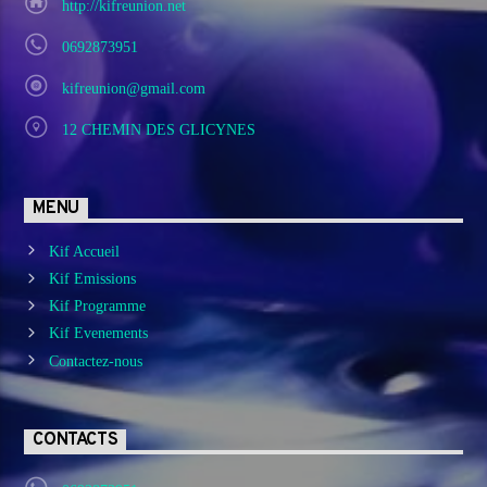
http://kifreunion.net
0692873951
kifreunion@gmail.com
12 CHEMIN DES GLICYNES
MENU
Kif Accueil
Kif Emissions
Kif Programme
Kif Evenements
Contactez-nous
CONTACTS