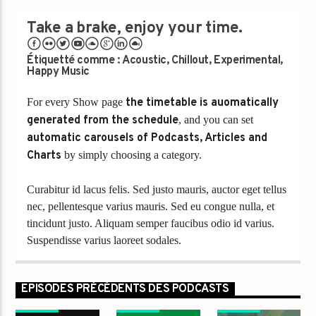
Take a brake, enjoy your time.
Étiquetté comme :
Acoustic
,
Chillout
,
Experimental
,
Happy Music
For every Show page
the timetable is auomatically
generated from the schedule
, and you can set
automatic carousels of Podcasts, Articles and
Charts
by simply choosing a category.
Curabitur id lacus felis. Sed justo mauris, auctor eget tellus
nec, pellentesque varius mauris. Sed eu congue nulla, et
tincidunt justo. Aliquam semper faucibus odio id varius.
Suspendisse varius laoreet sodales.
Lorem ipsum dolor sit amet, consectetur adipiscing elit.
Mauris imperdiet pretium nibh at aliquam. Cras vestibulum
EPISODES PRÉCÉDENTS DES PODCASTS
magna vel ante tristique commodo. Maecenas hendrerit
dolor sed lectus consectetur eleifend at ac lorem. Duis nisl