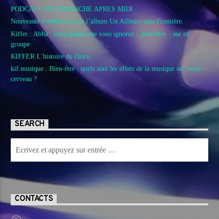
PODCAST DU DIMANCHE APRES MIDI .
Nouveauté Frédérick Arno l’album Un Ailleurs sans Frontière.
Kiffer : Abba : cinq choses que vous ignorez – peut-être – sur ce
groupe
KIFFER L’histoire du Disco.
kif musique : Bien-être : quels sont les effets de la musique sur notre
cerveau ?
SEARCH
CONTACTS