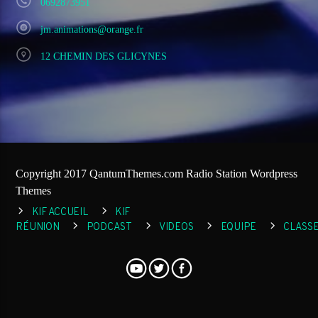
0692873951
jm.animations@orange.fr
12 CHEMIN DES GLICYNES
Copyright 2017 QantumThemes.com Radio Station Wordpress
Themes
KIF ACCUEIL
KIF
RÉUNION
PODCAST
VIDEOS
EQUIPE
CLASS