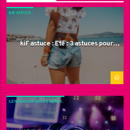
KIF ASTUCE
kiF astuce : Été : 3 astuces pour
remédier au frottement de nos
cuisses !
GÉNÉRATION MIX ET REMIX