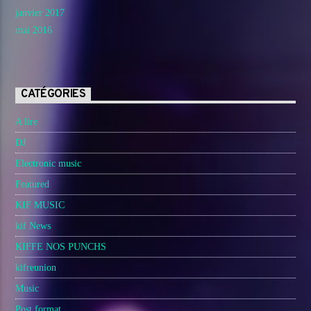
janvier 2017
mai 2016
CATÉGORIES
A lire
DJ
Electronic music
Featured
KIF MUSIC
kif News
KIFFE NOS PUNCHS
kifreunion
Music
Post format